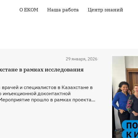
О EКOM
Наша работа
Центр знаний
Основная информация
Права человека
Библиотека
о EКOM
Здоровье ЛГБТ-
Карты стран
Членство в ЕКОМ
сообщества
Курсы и вебинары
Наша команда
Мониторинг под
руководством
Контакты
сообществ
Тендеры и вакансии
29 января, 2026
Техническая помощь
Новости
Кампания “Everybody
хстане в рамках исследования
Loves Somebody”
врачей и специалистов в Казахстане в
ю инъекционной доконтактной
Мероприятие прошло в рамках проекта...