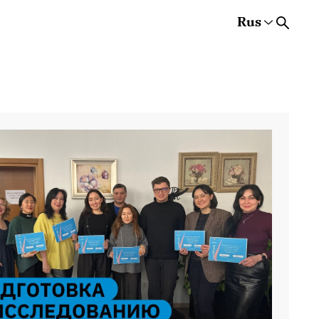
Rus
Rus
Eng
Est