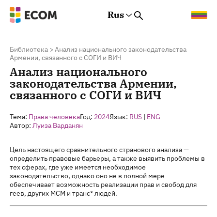
Rus
Rus
Eng
Est
Библиотека
>
Анализ национального законодательства
Армении, связанного с СОГИ и ВИЧ
Анализ национального
законодательства Армении,
связанного с СОГИ и ВИЧ
Тема:
Права человека
Год:
2024
Язык:
RUS
|
ENG
Автор:
Луиза Варданян
Цель настоящего сравнительного странового анализа —
определить правовые барьеры, а также выявить проблемы в
тех сферах, где уже имеется необходимое
законодательство, однако оно не в полной мере
обеспечивает возможность реализации прав и свобод для
геев, других МСМ и транс* людей.