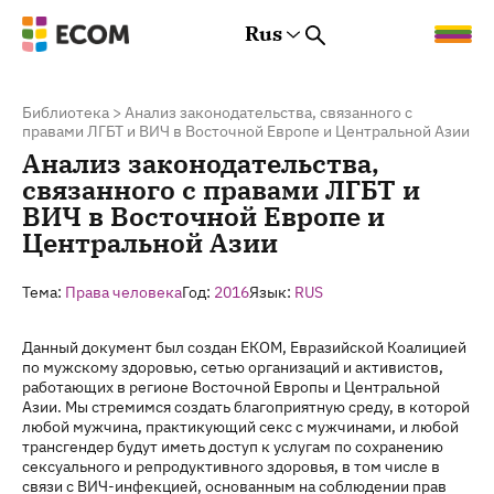
Rus
Rus
Eng
Est
Библиотека
>
Анализ законодательства, связанного с
правами ЛГБТ и ВИЧ в Восточной Европе и Центральной Азии
Анализ законодательства,
связанного с правами ЛГБТ и
ВИЧ в Восточной Европе и
Центральной Азии
Тема:
Права человека
Год:
2016
Язык:
RUS
Данный документ был создан ЕКОМ, Евразийской Коалицией
по мужскому здоровью, сетью организаций и активистов,
работающих в регионе Восточной Европы и Центральной
Азии. Мы стремимся создать благоприятную среду, в которой
любой мужчина, практикующий секс с мужчинами, и любой
трансгендер будут иметь доступ к услугам по сохранению
сексуального и репродуктивного здоровья, в том числе в
связи с ВИЧ-инфекцией, основанным на соблюдении прав