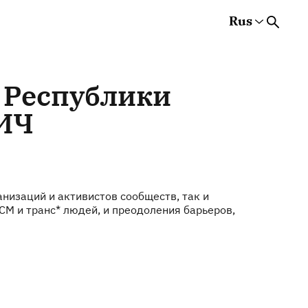
Rus
Rus
Eng
Est
 Республики
ВИЧ
изаций и активистов сообществ, так и
СМ и транс* людей, и преодоления барьеров,