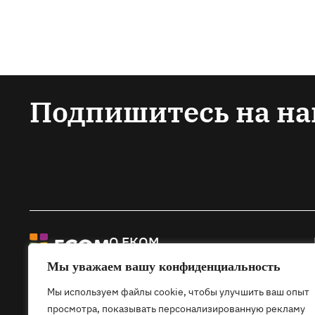
Подпишитесь на на
О ЕКОМ
Мы уважаем вашу конфиденциальность
Основная информация о EКOM
Членство в ЕКОМ
Мы используем файлы cookie, чтобы улучшить ваш опыт
Контакты
просмотра, показывать персонализированную рекламу