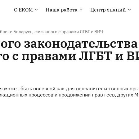
О EКOM
Наша работа
Центр знаний
Основная информация
Права человека
Библиотека
о EКOM
Здоровье ЛГБТ-
Карты стран
Членство в ЕКОМ
сообщества
блики Беларусь, связанного с правами ЛГБТ и ВИЧ
Курсы и вебинары
ого законодательства
Наша команда
Мониторинг под
руководством
Контакты
го с правами ЛГБТ и 
сообществ
Тендеры и вакансии
Техническая помощь
Новости
Кампания “Everybody
Loves Somebody”
может быть полезной как для неправительственных орган
окационных процессов и продвижении прав геев, других М