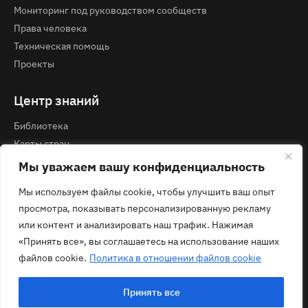
Мониторинг под руководством сообществ
Права человека
Техническая помощь
Проекты
Центр знаний
Библиотека
Карты стран
Курсы и вебинары
Мы уважаем вашу конфиденциальность
Мы используем файлы cookie, чтобы улучшить ваш опыт
Контакты
просмотра, показывать персонализированную рекламу
Политика конфиденциальности
или контент и анализировать наш трафик. Нажимая
contact@ecom.ngo
«Принять все», вы соглашаетесь на использование наших
файлов cookie.
Политика в отношении файлов cookie
Принять все
© 2026 ECOM