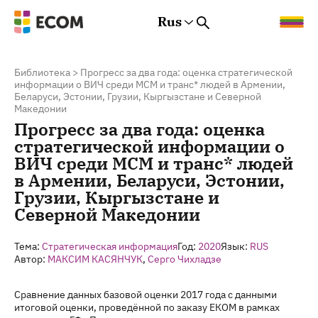
Rus
Rus
Eng
Est
Библиотека
>
Прогресс за два года: оценка стратегической
информации о ВИЧ среди МСМ и транс* людей в Армении,
Беларуси, Эстонии, Грузии, Кыргызстане и Северной
Македонии
Прогресс за два года: оценка
стратегической информации о
ВИЧ среди МСМ и транс* людей
в Армении, Беларуси, Эстонии,
Грузии, Кыргызстане и
Северной Македонии
Тема:
Стратегическая информация
Год:
2020
Язык:
RUS
Автор:
МАКСИМ КАСЯНЧУК
,
Серго Чихладзе
Сравнение данных базовой оценки 2017 года с данными
итоговой оценки, проведённой по заказу ЕКОМ в рамках