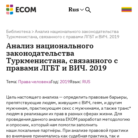
Rus
Rus
Eng
Est
Библиотека
>
Анализ национального законодательства
Туркменистана, связанного с правами ЛГБТ и ВИЧ. 2019
Анализ национального
законодательства
Туркменистана, связанного с
правами ЛГБТ и ВИЧ. 2019
Тема:
Права человека
Год:
2019
Язык:
RUS
Цель настоящего анализа — определить правовые барьеры,
препятствующие людям, живущим с ВИЧ, геям, и другим
мужчинам, практикующим секс с мужчинами, а также транс*
людям в реализации их прав в разных сферах жизни. Для
проведения данного анализа ЕКОМ разработал методологию
и опросник, который нам помогли заполнить
наши локальные партнёры. При анализе правовой практики
во внимание принимались как судебная практика, так и