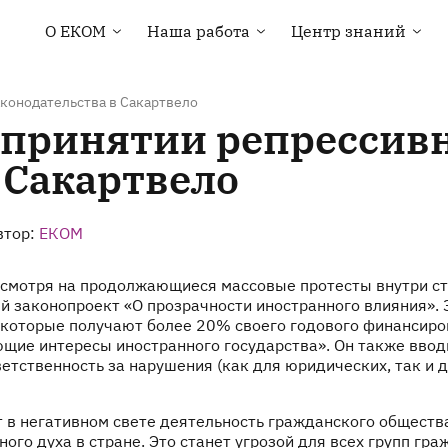
О EКOM
Наша работа
Центр знаний
Основная информация
Права человека
Библиотека
о EКOM
Здоровье ЛГБТ-
Карты стран
Членство в ЕКОМ
сообщества
аконодательства в Сакартвело
Курсы и вебинары
 принятии репрессив
Наша команда
Мониторинг под
руководством
Контакты
 Сакартвело
сообществ
Тендеры и вакансии
Техническая помощь
Новости
Кампания “Everybody
втор:
ЕКОМ
Loves Somebody”
 несмотря на продолжающиеся массовые протесты внутри 
ый законопроект «О прозрачности иностранного влияния».
 которые получают более 20% своего годового финансиров
щие интересы иностранного государства». Он также ввод
етственность за нарушения (как для юридических, так и 
ит в негативном свете деятельность гражданского общест
го духа в стране. Это станет угрозой для всех групп гр