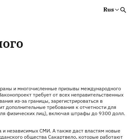
Rus
Rus
Eng
Est
ного
страны и многочисленные призывы международного
 Законопроект требует от всех неправительственных
ания из-за границы, зарегистрироваться в
ит дополнительные требования к отчетности для
для физических лиц), включая штрафы до 9300 долл.
ва и независимых СМИ. А также даст властям новые
ажданского общества Сакартвело, которые работают