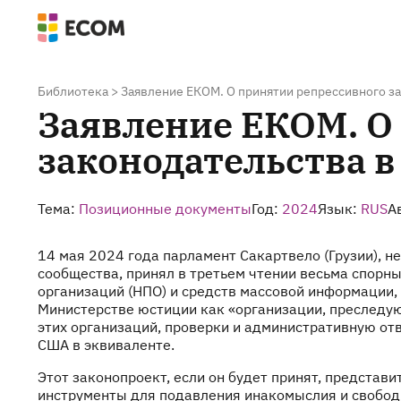
Библиотека
>
Заявление ЕКОМ. О принятии репрессивного з
Заявление ЕКОМ. О
законодательства в
Тема:
Позиционные документы
Год:
2024
Язык:
RUS
А
14 мая 2024 года парламент Сакартвело (Грузии),
сообщества, принял в третьем чтении весьма спорн
организаций (НПО) и средств массовой информации,
Министерстве юстиции как «организации, преследую
этих организаций, проверки и административную отв
США в эквиваленте.
Этот законопроект, если он будет принят, представ
инструменты для подавления инакомыслия и свободно