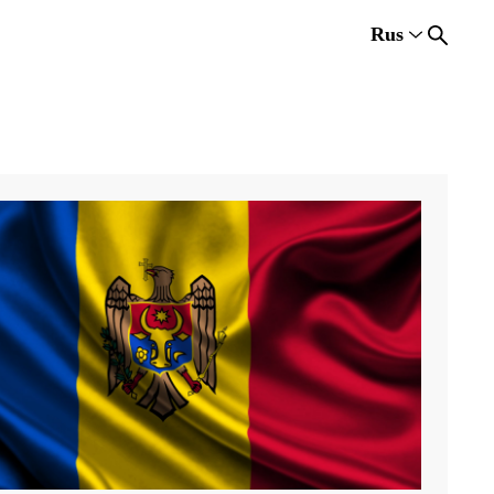
Rus
Rus
Eng
Est