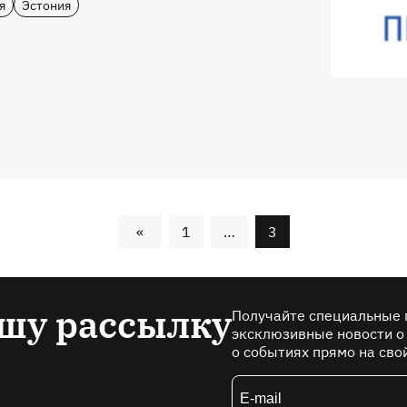
я
Эстония
«
1
…
3
шу рассылку
Получайте специальные 
эксклюзивные новости о
о событиях прямо на сво