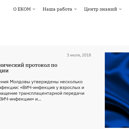
О EКOM
Наша работа
Центр знаний
Основная информация
Права человека
Библиотека
о EКOM
Здоровье ЛГБТ-
Карты стран
Членство в ЕКОМ
сообщества
Курсы и вебинары
Наша команда
Мониторинг под
руководством
Контакты
сообществ
Тендеры и вакансии
3 июля, 2018
Техническая помощь
Новости
Кампания “Everybody
нический протокол по
ции
Loves Somebody”
нения Молдовы утверждены несколько
нфекции: «ВИЧ-инфекция у взрослых и
вращение трансплацентарной передачи
ИЧ-инфекции» и...