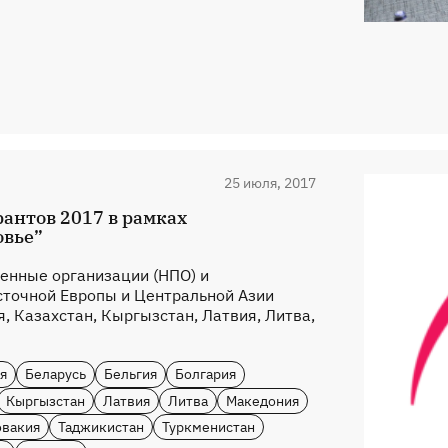
25 июля, 2017
рантов 2017 в рамках
овье”
енные организации (НПО) и
сточной Европы и Центральной Азии
я, Казахстан, Кыргызстан, Латвия, Литва,
я
Беларусь
Бельгия
Болгария
Кыргызстан
Латвия
Литва
Македония
овакия
Таджикистан
Туркменистан