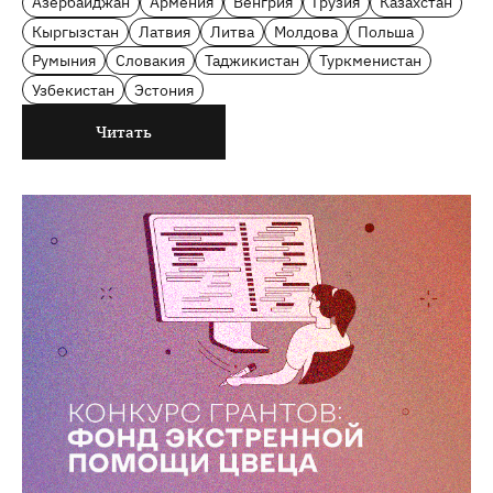
Азербайджан
Армения
Венгрия
Грузия
Казахстан
Кыргызстан
Латвия
Литва
Молдова
Польша
Румыния
Словакия
Таджикистан
Туркменистан
Узбекистан
Эстония
Читать