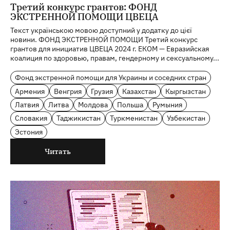
Третий конкурс грантов: ФОНД
ЭКСТРЕННОЙ ПОМОЩИ ЦВЕЦА
Текст українською мовою доступний у додатку до цієї
новини. ФОНД ЭКСТРЕННОЙ ПОМОЩИ Третий конкурс
грантов для инициатив ЦВЕЦА 2024 г. EКОМ — Евразийская
коалиция по здоровью, правам, гендерному и сексуальному...
Фонд экстренной помощи для Украины и соседних стран
Армения
Венгрия
Грузия
Казахстан
Кыргызстан
Латвия
Литва
Молдова
Польша
Румыния
Словакия
Таджикистан
Туркменистан
Узбекистан
Эстония
Читать