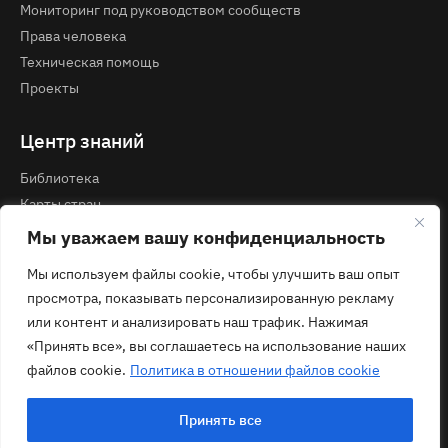
Мониторинг под руководством сообществ
Права человека
Техническая помощь
Проекты
Центр знаний
Библиотека
Карты стран
Курсы и вебинары
Мы уважаем вашу конфиденциальность
Мы используем файлы cookie, чтобы улучшить ваш опыт
Контакты
просмотра, показывать персонализированную рекламу
Политика конфиденциальности
или контент и анализировать наш трафик. Нажимая
contact@ecom.ngo
«Принять все», вы соглашаетесь на использование наших
файлов cookie.
Политика в отношении файлов cookie
Принять все
© 2026 ECOM