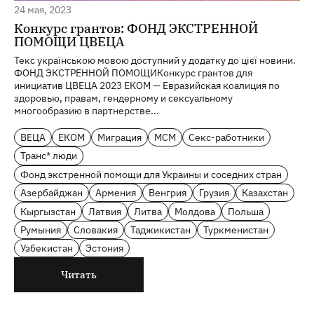
24 мая, 2023
Конкурс грантов: ФОНД ЭКСТРЕННОЙ
ПОМОЩИ ЦВЕЦА
Текс українською мовою доступний у додатку до цієї новини.
ФОНД ЭКСТРЕННОЙ ПОМОЩИКонкурс грантов для
инициатив ЦВЕЦА 2023 EКОМ — Евразийская коалиция по
здоровью, правам, гендерному и сексуальному
многообразию в партнерстве...
ВЕЦА
ЕКОМ
Миграция
МСМ
Секс-работники
Транс* люди
Фонд экстренной помощи для Украины и соседних стран
Азербайджан
Армения
Венгрия
Грузия
Казахстан
Кыргызстан
Латвия
Литва
Молдова
Польша
Румыния
Словакия
Таджикистан
Туркменистан
Узбекистан
Эстония
Читать