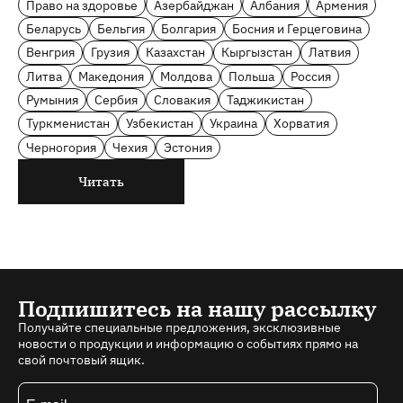
Право на здоровье
Азербайджан
Албания
Армения
Беларусь
Бельгия
Болгария
Босния и Герцеговина
Венгрия
Грузия
Казахстан
Кыргызстан
Латвия
Литва
Македония
Молдова
Польша
Россия
Румыния
Сербия
Словакия
Таджикистан
Туркменистан
Узбекистан
Украина
Хорватия
Черногория
Чехия
Эстония
Читать
Подпишитесь на нашу рассылку
Получайте специальные предложения, эксклюзивные
новости о продукции и информацию о событиях прямо на
свой почтовый ящик.