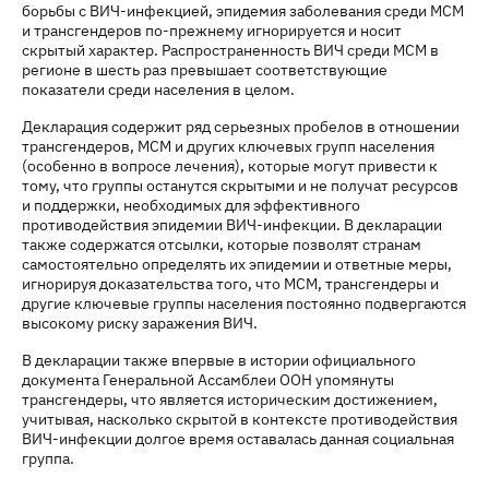
борьбы с ВИЧ-инфекцией, эпидемия заболевания среди МСМ
и трансгендеров по-прежнему игнорируется и носит
скрытый характер. Распространенность ВИЧ среди МСМ в
регионе в шесть раз превышает соответствующие
показатели среди населения в целом.
Декларация содержит ряд серьезных пробелов в отношении
трансгендеров, МСМ и других ключевых групп населения
(особенно в вопросе лечения), которые могут привести к
тому, что группы останутся скрытыми и не получат ресурсов
и поддержки, необходимых для эффективного
противодействия эпидемии ВИЧ-инфекции. В декларации
также содержатся отсылки, которые позволят странам
самостоятельно определять их эпидемии и ответные меры,
игнорируя доказательства того, что МСМ, трансгендеры и
другие ключевые группы населения постоянно подвергаются
высокому риску заражения ВИЧ.
В декларации также впервые в истории официального
документа Генеральной Ассамблеи ООН упомянуты
трансгендеры, что является историческим достижением,
учитывая, насколько скрытой в контексте противодействия
ВИЧ-инфекции долгое время оставалась данная социальная
группа.