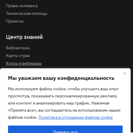
Права человека
Техническая помощь
Проекты
Центр знаний
Библиотека
Карты стран
Курсы и вебинары
Мы уважаем вашу конфиденциальность
Контакты
Мы используем файлы cookie, чтобы улучшить ваш опыт
Политика конфиденциальности
просмотра, показывать персонализированную рекламу
contact@ecom.ngo
или контент и анализировать наш трафик. Нажимая
«Принять все», вы соглашаетесь на использование наших
файлов cookie.
Политика в отношении файлов cookie
© 2026 ECOM
Принять все