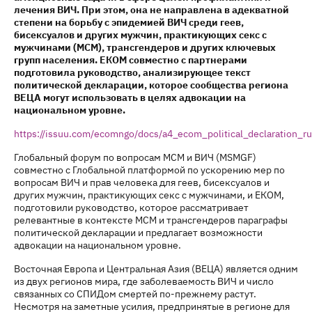
лечения ВИЧ. При этом, она не направлена в адекватной
степени на борьбу с эпидемией ВИЧ среди геев,
бисексуалов и других мужчин, практикующих секс с
мужчинами (МСМ), трансгендеров и других ключевых
групп населения. ЕКОМ совместно с партнерами
подготовила руководство, анализирующее текст
политической декларации, которое сообщества региона
ВЕЦА могут использовать в целях адвокации на
национальном уровне.
https://issuu.com/ecomngo/docs/a4_ecom_political_declaration_r
Глобальный форум по вопросам МСМ и ВИЧ (MSMGF)
совместно с Глобальной платформой по ускорению мер по
вопросам ВИЧ и прав человека для геев, бисексуалов и
других мужчин, практикующих секс с мужчинами, и ЕКОМ,
подготовили руководство, которое рассматривает
релевантные в контексте МСМ и трансгендеров параграфы
политической декларации и предлагает возможности
адвокации на национальном уровне.
Восточная Европа и Центральная Азия (ВЕЦА) является одним
из двух регионов мира, где заболеваемость ВИЧ и число
связанных со СПИДом смертей по-прежнему растут.
Несмотря на заметные усилия, предпринятые в регионе для