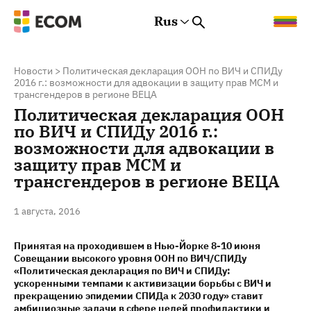
Rus
Rus
Eng
Est
Новости
>
Политическая декларация ООН по ВИЧ и СПИДу
2016 г.: возможности для адвокации в защиту прав МСМ и
трансгендеров в регионе ВЕЦА
Политическая декларация ООН
по ВИЧ и СПИДу 2016 г.:
возможности для адвокации в
защиту прав МСМ и
трансгендеров в регионе ВЕЦА
1 августа, 2016
Принятая на проходившем в Нью-Йорке 8-10 июня
Совещании высокого уровня ООН по ВИЧ/СПИДу
«Политическая декларация по ВИЧ и СПИДу:
ускоренными темпами к активизации борьбы с ВИЧ и
прекращению эпидемии СПИДа к 2030 году» ставит
амбициозные задачи в сфере целей профилактики и