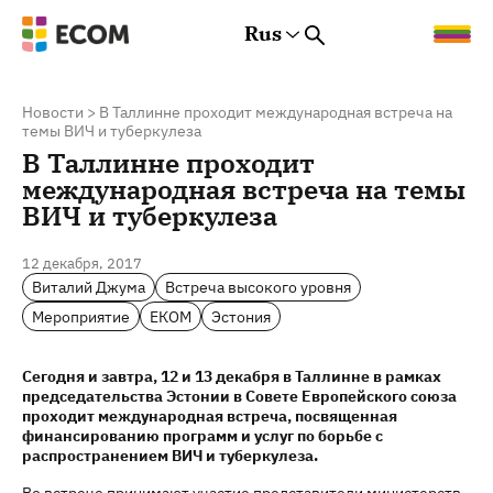
Rus
Rus
Eng
Est
Новости
>
В Таллинне проходит международная встреча на
темы ВИЧ и туберкулеза
В Таллинне проходит
международная встреча на темы
ВИЧ и туберкулеза
12 декабря, 2017
Виталий Джума
Встреча высокого уровня
Мероприятие
ЕКОМ
Эстония
Сегодня и завтра, 12 и 13 декабря в Таллинне в рамках
председательства Эстонии в Совете Европейского союза
проходит международная встреча, посвященная
финансированию программ и услуг по борьбе с
распространением ВИЧ и туберкулеза.
Во встрече принимают участие представители министерств