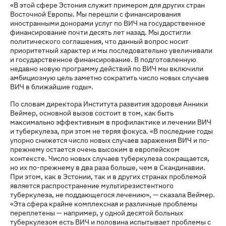
«В этой сфере Эстония служит примером для других стран
Восточной Европы. Мы перешли с финансирования
иностранными донорами услуг по ВИЧ на государственное
финансирование почти десять лет назад. Мы достигли
политического соглашения, что данный вопрос носит
приоритетный характер и мы последовательно увеличивали
и государственное финансирование. В подготовленную
недавно новую программу действий по ВИЧ мы включили
амбициозную цель заметно сократить число новых случаев
ВИЧ в ближайшие годы».
По словам директора Института развития здоровья Анники
Веймер, основной вызов состоит в том, как быть
максимально эффективным в профилактике и лечении ВИЧ
и туберкулеза, при этом не теряя фокуса. «В последние годы
упорно снижется число новых случаев заражения ВИЧ и по-
прежнему остается очень высоким в европейском
контексте. Число новых случаев туберкулеза сокращается,
но их по-прежнему в два раза больше, чем в Скандинавии.
При этом, как в Эстонии, так и в других странах проблемой
является распространение мультирезистентного
туберкулеза, не поддающегося лечению», — сказала Веймер.
«Эта сфера крайне комплексная и различные проблемы
переплетены — например, у одной десятой больных
туберкулезом есть ВИЧ и половина испытывает проблемы с