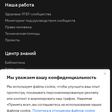
Наша работа
Здоровье ЛГБТ-сообщества
Мониторинг под руководством сообществ
Права человека
Техническая помощь
Проекты
Центр знаний
Библиотека
Карты стран
Курсы и вебинары
Мы уважаем вашу конфиденциальность
Мы используем файлы cookie, чтобы улучшить ваш опыт
Контакты
просмотра, показывать персонализированную рекламу
Политика конфиденциальности
или контент и анализировать наш трафик. Нажимая
contact@ecom.ngo
«Принять все», вы соглашаетесь на использование наших
файлов cookie.
Политика в отношении файлов cookie