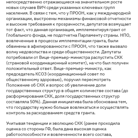
непосредственно отражающиеся на значительном росте
новых случаев ВИЧ среди указанных ключевых групп
населения. В связи с тем, что у ПРООН, как у международной
организации, выстроены механизмы финансовой отчетности
и высокие требования к прозрачности, депутатов возмущает
тот факт, что данная организация, имплементируя грант от
Глобального фонда, не подотчетна Парламенту страны. НПО,
вовлеченные в процессы имплементации гранта, были
обвинены в афилированности с ПРООН, что также вызвало
волну недовольства и среди общественности. Депутаты
потребовали от Вице-премьер-министра распустить СКК
(страновой координационный комитет), на что был получен
положительный ответ. Вице-премьер-министр, как
председатель КСОЗ (координационный совет по
общественному здоровью), поручил пересмотреть
Положение об СКК и вопрос об увеличение доли
государственных структур в общем количестве состава (до
расформирования СКК, доля государственных структур
составляла 50%). Данная инициатива была обоснована тем,
что государству нужно больше вовлекаться и осуществлять
контроль за расходованием средств гранта.
Учитывая тенденции и эволюцию СКК (ранее проходила
оценка со стороны ГФ, была дана высокая оценка
работоспособности и вовлеченности всего состава,