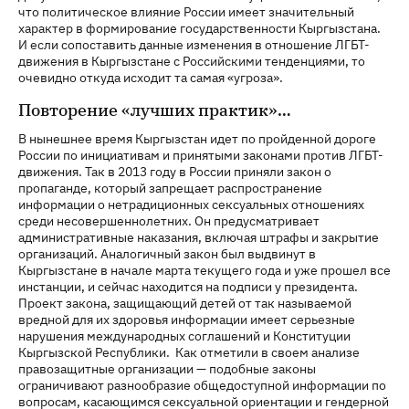
что политическое влияние России имеет значительный
характер в формирование государственности Кыргызстана.
И если сопоставить данные изменения в отношение ЛГБТ-
движения в Кыргызстане с Российскими тенденциями, то
очевидно откуда исходит та самая «угроза».
Повторение «лучших практик»…
В нынешнее время Кыргызстан идет по пройденной дороге
России по инициативам и принятыми законами против ЛГБТ-
движения. Так в 2013 году в России приняли закон о
пропаганде, который запрещает распространение
информации о нетрадиционных сексуальных отношениях
среди несовершеннолетних. Он предусматривает
административные наказания, включая штрафы и закрытие
организаций. Аналогичный закон был выдвинут в
Кыргызстане в начале марта текущего года и уже прошел все
инстанции, и сейчас находится на подписи у президента.
Проект закона, защищающий детей от так называемой
вредной для их здоровья информации имеет серьезные
нарушения международных соглашений и Конституции
Кыргызской Республики. Как отметили в своем анализе
правозащитные организации — подобные законы
ограничивают разнообразие общедоступной информации по
вопросам, касающимся сексуальной ориентации и гендерной