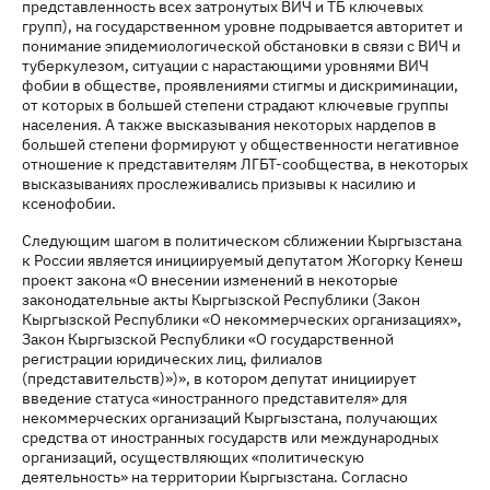
представленность всех затронутых ВИЧ и ТБ ключевых
групп), на государственном уровне подрывается авторитет и
понимание эпидемиологической обстановки в связи с ВИЧ и
туберкулезом, ситуации с нарастающими уровнями ВИЧ
фобии в обществе, проявлениями стигмы и дискриминации,
от которых в большей степени страдают ключевые группы
населения. А также высказывания некоторых нардепов в
большей степени формируют у общественности негативное
отношение к представителям ЛГБТ-сообщества, в некоторых
высказываниях прослеживались призывы к насилию и
ксенофобии.
Следующим шагом в политическом сближении Кыргызстана
к России является инициируемый депутатом Жогорку Кенеш
проект закона «О внесении изменений в некоторые
законодательные акты Кыргызской Республики (Закон
Кыргызской Республики «О некоммерческих организациях»,
Закон Кыргызской Республики «О государственной
регистрации юридических лиц, филиалов
(представительств)»)», в котором депутат инициирует
введение статуса «иностранного представителя» для
некоммерческих организаций Кыргызстана, получающих
средства от иностранных государств или международных
организаций, осуществляющих «политическую
деятельность» на территории Кыргызстана. Согласно