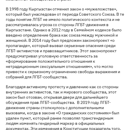
В 1998 году Кыргызстан отменил закон о «мужеложстве»,
который был унаследован от периода Советского Союза. В те
годы понятие ЛГБТ не имело политического контекста и не
рассматривалась угроза со стороны ЛГБТ-движения в
Кыргызстане. Однако в 2012 году в Семейном кодексе было
введено определение брака как союза между мужчиной и
женщиной. В 2014 году был предложен законопроект «о
пропаганде», который вызвал серьезные опасения среди
ЛГБТ-активистов и правозащитников. Этот законопроект
предусматривал уголовную ответственность за
«формирование положительного отношения к
нетрадиционным сексуальным отношениям», что могло
привести к серьезному ограничению свободы выражения и
собраний для ЛГБТ-сообщества.
Благодаря активному протесту и давлению как со стороны
внутренних активистов, так и мирового сообщества, этот
закон был отозван, открывая двери для дальнейшего
обсуждения прав ЛГБТ-сообщества. В 2019 году ЛГБТ-
движение страны столкнулось с дополнительными
вызовами, когда в законе «О гражданских состояниях» был
удален пункт, который ранее позволял трансгендерным
людям изменять гендерный маркер в официальных
документах. Эти изменения в Конституции показатель того,