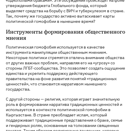
«однополыми браками». Эти обсуждения происходят на фоне
утверждения бюджета Глобального фонда, который
выделяет средства на борьбу с ВИЧ и туберкулезом в стране.
Так, почему же государство активно вытаскивает карты
политической гомофобии в нынешнее время?
Инструменты формирования общественного
мнения
Политическая гомофобия используется в качестве
инструмента манипуляции общественным мнением.
Некоторые политики стремятся отвлечь внимание общества
от других важных проблем, направляя его на «угрозу» со
стороны ЛГБТ-сообщества. Это позволяет создать ощущение
единства и укрепить поддержку действующего
правительства на фоне развития понятий «традиционных
ценностей», что становится нарративом нынешнего
государства.
С другой стороны — религия, которая играет значительную
роль в формировании нарратива традиционных ценностей и
используется в контексте политической гомофобии в
Кыргызстане. В стране преобладает ислам, который
поддерживает традиционные представления о браке, семье
и гендерных ролях, основанные на толковании священных
текстов. Таким образом религиозные тенденции, которые