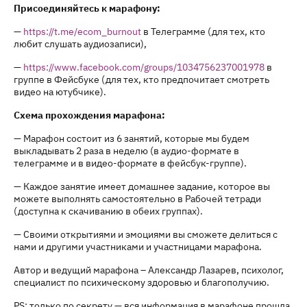
Присоединяйтесь к марафону:
—
https://t.me/ecom_burnout
в Телеграмме (для тех, кто
любит слушать аудиозаписи),
—
https://www.facebook.com/groups/1034756237001978
в
группе в Фейсбуке (для тех, кто предпочитает смотреть
видео на ютубчике).
Схема прохождения марафона:
— Марафон состоит из 6 занятий, которые мы будем
выкладывать 2 раза в неделю (в аудио-формате в
телеграмме и в видео-формате в фейсбук-группе).
— Каждое занятие имеет домашнее задание, которое вы
можете выполнять самостоятельно в Рабочей тетради
(доступна к скачиванию в обеих группах).
— Своими открытиями и эмоциями вы сможете делиться с
нами и другими участниками и участницами марафона.
Автор и ведущий марафона – Александр Лазарев, психолог,
специалист по психическому здоровью и благополучию.
PS: только по секрету — вся информация в марафоне прошла