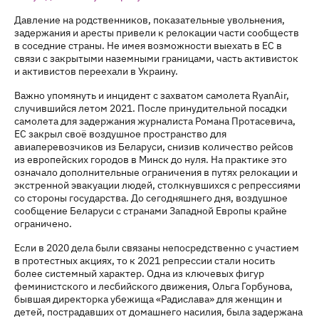
Давление на родственников, показательные увольнения,
задержания и аресты привели к релокации части сообществ
в соседние страны. Не имея возможности выехать в ЕС в
связи с закрытыми наземными границами, часть активисток
и активистов переехали в Украину.
Важно упомянуть и инцидент с захватом самолета RyanAir,
случившийся летом 2021. После принудительной посадки
самолета для задержания журналиста Романа Протасевича,
ЕС закрыл своё воздушное пространство для
авиаперевозчиков из Беларуси, снизив количество рейсов
из европейских городов в Минск до нуля. На практике это
означало дополнительные ограничения в путях релокации и
экстренной эвакуации людей, столкнувшихся с репрессиями
со стороны государства. До сегодняшнего дня, воздушное
сообщение Беларуси с странами Западной Европы крайне
ограничено.
Если в 2020 дела были связаны непосредственно с участием
в протестных акциях, то к 2021 репрессии стали носить
более системный характер. Одна из ключевых фигур
феминистского и лесбийского движения, Ольга Горбунова,
бывшая директорка убежища «Радислава» для женщин и
детей, пострадавших от домашнего насилия, была задержана