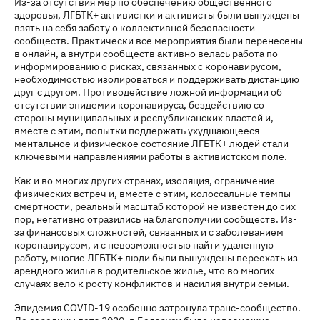
Из-за отсутствия мер по обеспечению общественного
здоровья, ЛГБТК+ активистки и активисты были вынуждены
взять на себя заботу о коллективной безопасности
сообществ. Практически все мероприятия были перенесены
в онлайн, а внутри сообществ активно велась работа по
информированию о рисках, связанных с коронавирусом,
необходимостью изолироваться и поддерживать дистанцию
друг с другом. Противодействие ложной информации об
отсутствии эпидемии коронавируса, бездействию со
стороны муниципальных и республиканских властей и,
вместе с этим, попытки поддержать ухудшающееся
ментальное и физическое состояние ЛГБТК+ людей стали
ключевыми направлениями работы в активистском поле.
Как и во многих других странах, изоляция, ограничение
физических встреч и, вместе с этим, колоссальные темпы
смертности, реальный масштаб которой не известен до сих
пор, негативно отразились на благополучии сообществ. Из-
за финансовых сложностей, связанных и с заболеванием
коронавирусом, и с невозможностью найти удаленную
работу, многие ЛГБТК+ люди были вынуждены переехать из
арендного жилья в родительское жилье, что во многих
случаях вело к росту конфликтов и насилия внутри семьи.
Эпидемия COVID-19 особенно затронула транс-сообщество.