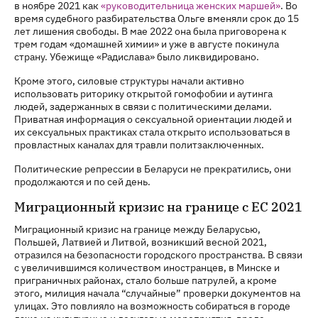
в ноябре 2021 как
«руководительница женских маршей»
. Во
время судебного разбирательства Ольге вменяли срок до 15
лет лишения свободы. В мае 2022 она была приговорена к
трем годам «домашней химии» и уже в августе покинула
страну. Убежище «Радислава» было ликвидировано.
Кроме этого, силовые структуры начали активно
использовать риторику открытой гомофобии и аутинга
людей, задержанных в связи с политическими делами.
Приватная информация о сексуальной ориентации людей и
их сексуальных практиках стала открыто использоваться в
провластных каналах для травли политзаключенных.
Политические репрессии в Беларуси не прекратились, они
продолжаются и по сей день.
Миграционный кризис на границе с ЕС 2021
Миграционный кризис на границе между Беларусью,
Польшей, Латвией и Литвой, возникший весной 2021,
отразился на безопасности городского пространства. В связи
с увеличившимся количеством иностранцев, в Минске и
приграничных районах, стало больше патрулей, а кроме
этого, милиция начала “случайные” проверки документов на
улицах. Это повлияло на возможность собираться в городе