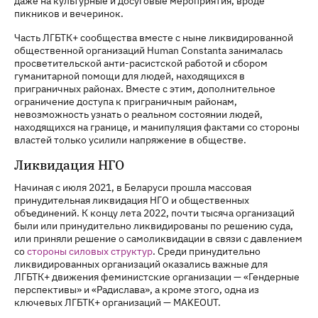
даже на культурные и досуговые мероприятия, вроде
пикников и вечеринок.
Часть ЛГБТК+ сообщества вместе с ныне ликвидированной
общественной организаций Human Constanta занималась
просветительской анти-расистской работой и сбором
гуманитарной помощи для людей, находящихся в
приграничных районах. Вместе с этим, дополнительное
ограничение доступа к приграничным районам,
невозможность узнать о реальном состоянии людей,
находящихся на границе, и манипуляция фактами со стороны
властей только усилили напряжение в обществе.
Ликвидация НГО
Начиная с июля 2021, в Беларуси прошла массовая
принудительная ликвидация НГО и общественных
объединений. К концу лета 2022, почти тысяча организаций
были или принудительно ликвидированы по решению суда,
или приняли решение о самоликвидации в связи с давлением
со
стороны силовых структур
. Среди принудительно
ликвидированных организаций оказались важные для
ЛГБТК+ движения феминистские организации — «Гендерные
перспективы» и «Радислава», а кроме этого, одна из
ключевых ЛГБТК+ организаций — MAKEOUT.