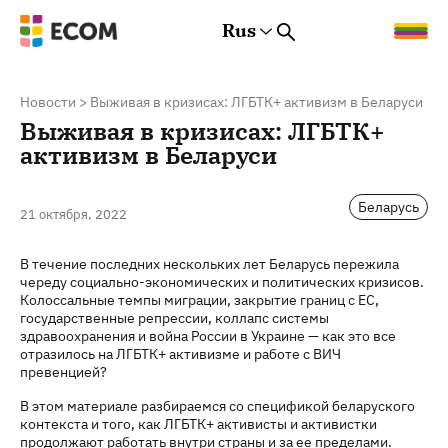
Rus
Rus
Eng
Est
Новости
>
Выживая в кризисах: ЛГБТК+ активизм в Беларуси
Выживая в кризисах: ЛГБТК+
активизм в Беларуси
Беларусь
21 октября, 2022
В течение последних нескольких лет Беларусь пережила
череду социально-экономических и политических кризисов.
Колоссальные темпы миграции, закрытие границ с ЕС,
государственные репрессии, коллапс системы
здравоохранения и война России в Украине — как это все
отразилось на ЛГБТК+ активизме и работе с ВИЧ
превенцией?
В этом материале разбираемся со спецификой беларуского
контекста и того, как ЛГБТК+ активисты и активистки
продолжают работать внутри страны и за ее пределами.