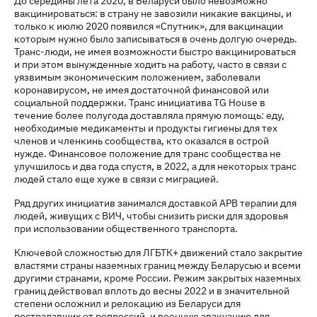
До середины лета 2020, в Беларуси было невозможно
вакцинироваться: в страну не завозили никакие вакцины, и
только к июлю 2020 появился «Спутник», для вакцинации
которым нужно было записываться в очень долгую очередь.
Транс-люди, не имея возможности быстро вакцинироваться
и при этом вынужденные ходить на работу, часто в связи с
уязвимым экономическим положением, заболевали
коронавирусом, не имея достаточной финансовой или
социальной поддержки. Транс инициатива TG House в
течение более полугода доставляла прямую помощь: еду,
необходимые медикаменты и продукты гигиены для тех
членов и членкинь сообщества, кто оказался в острой
нужде. Финансовое положение для транс сообщества не
улучшилось и два года спустя, в 2022, а для некоторых транс
людей стало еще хуже в связи с миграцией.
Ряд других инициатив занимался доставкой АРВ терапии для
людей, живущих с ВИЧ, чтобы снизить риски для здоровья
при использовании общественного транспорта.
Ключевой сложностью для ЛГБТК+ движений стало закрытие
властями страны наземных границ между Беларусью и всеми
другими странами, кроме России. Режим закрытых наземных
границ действовал вплоть до весны 2022 и в значительной
степени осложнил и релокацию из Беларуси для
пострадавших от репрессий, и военную эвакуацию для