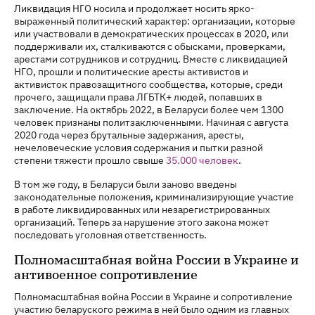
Ликвидация НГО носила и продолжает носить ярко-
выраженный политический характер: организации, которые
или участвовали в демократических процессах в 2020, или
поддерживали их, сталкиваются с обысками, проверками,
арестами сотрудников и сотрудниц. Вместе с ликвидацией
НГО, прошли и политические аресты активистов и
активисток правозащитного сообщества, которые, среди
прочего, защищали права ЛГБТК+ людей, попавших в
заключение. На октябрь 2022, в Беларуси более чем 1300
человек признаны политзаключенными. Начиная с августа
2020 года через брутальные задержания, аресты,
нечеловеческие условия содержания и пытки разной
степени тяжести прошло свыше
35.000 человек
.
В том же году, в Беларуси были заново введены
законодательные положения, криминализирующие участие
в работе ликвидированных или незарегистрированных
организаций. Теперь за нарушение этого закона может
последовать уголовная ответственность.
Полномасштабная война России в Украине и
антивоенное сопротивление
Полномасштабная война России в Украине и сопротивление
участию беларуского режима в ней было одним из главных