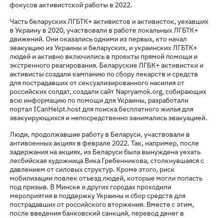
фокусов активистской работы в 2022.
Часть беларуских ЛГБТК+ активистов и активисток, уехавших
в Украину в 2020, участвовали в работе локальных ЛГБТК+
движений. Они оказались одними из первых, кто начал
эвакуацию из Украины и беларуских, и украинских ЛГБТК+
людей и активно включились в проекты прямой помощи и
экстренного реагирования. Беларуские ЛГБК+ активистки и
активисты создали кампанию по сбору лекарств и средств
для пострадавших от сексуализированного насилия от
российских солдат, создали сайт Napryamok.org, собирающих
всю информацию по помощи для Украины, разработали
портал ICanHelpt.host для поиска бесплатного жилья для
эвакуирующихся и непосредственно занимались эвакуацией.
Люди, продолжавшие работу в Беларуси, участвовали в
антивоенных акциях в феврале 2022. Так, например, после
задержания на акциях, из Беларуси была вынуждена уехать
лесбийская художница Вика Гребенникова, столкнувшаяся с
давлением от силовых структур. Кроме этого, риск
мобилизации повлек отъезд людей, которые могли попасть
под призыв. В Минске и других городах проходили
мероприятия в поддержку Украины и сбор средств для
пострадавших от российского вторжения. Вместе с этим,
после введения банковский санкций, перевод денег в