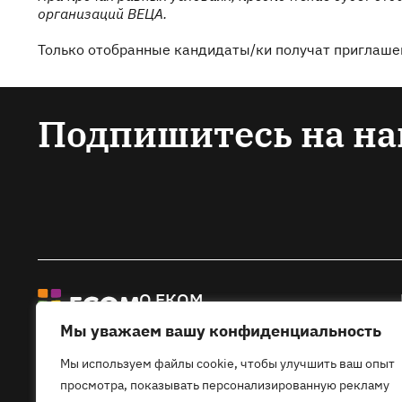
организаций ВЕЦА.
Только отобранные кандидаты/ки получат приглаше
Подпишитесь на на
О ЕКОМ
Мы уважаем вашу конфиденциальность
Основная информация о EКOM
Членство в ЕКОМ
Мы используем файлы cookie, чтобы улучшить ваш опыт
Контакты
просмотра, показывать персонализированную рекламу