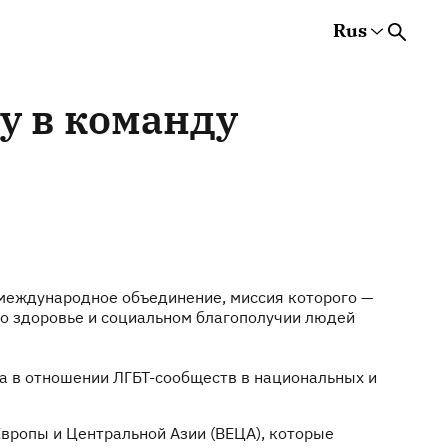
Rus
Rus
Eng
Est
у в команду
 международное объединение, миссия которого —
 о здоровье и социальном благополучии людей
ка в отношении ЛГБТ-сообществ в национальных и
Европы и Центральной Азии (ВЕЦА), которые