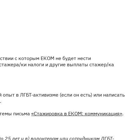
тствии с которым ЕКОМ не будет нести
 стажера/ки налоги и другие выплаты стажер/ка
опыт в ЛГБТ-активизме (если он есть) или написать
.
 темы письма
«Стажировка в ЕКОМ: коммуникация»
.
о 25 лет и в) волонтерам или сотрудникам ЛГБТ-