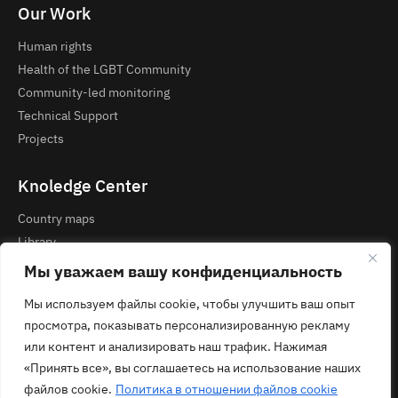
Our Work
Human rights
Health of the LGBT Community
Community-led monitoring
Technical Support
Projects
Knoledge Center
Country maps
Library
Courses and Webinars
Мы уважаем вашу конфиденциальность
Мы используем файлы cookie, чтобы улучшить ваш опыт
Contacts
просмотра, показывать персонализированную рекламу
Privacy Policy
или контент и анализировать наш трафик. Нажимая
contact@ecom.ngo
«Принять все», вы соглашаетесь на использование наших
файлов cookie.
Политика в отношении файлов cookie