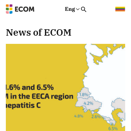
Eng
Rus
Eng
Est
News of ECOM