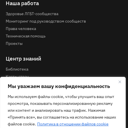
Наша работа
Здоровье ЛГБТ-сообщества
Мониторинг под руководством сообществ
Права человека
Техническая помощь
Проекты
Центр знаний
Библиотека
Карты стран
Курсы и вебинары
Мы уважаем вашу конфиденциальность
Мы используем файлы cookie, чтобы улучшить ваш опыт
Контакты
просмотра, показывать персонализированную рекламу
Политика конфиденциальности
или контент и анализировать наш трафик. Нажимая
contact@ecom.ngo
«Принять все», вы соглашаетесь на использование наших
файлов cookie.
Политика в отношении файлов cookie