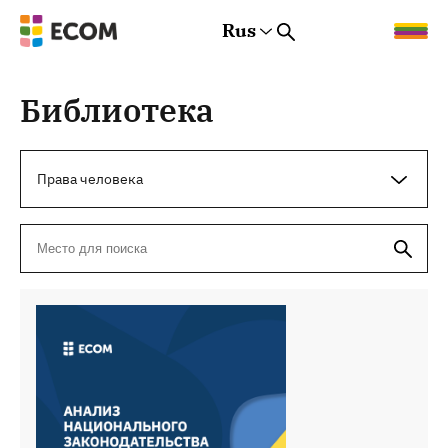
Rus
Rus
Eng
Est
Библиотека
Права человека