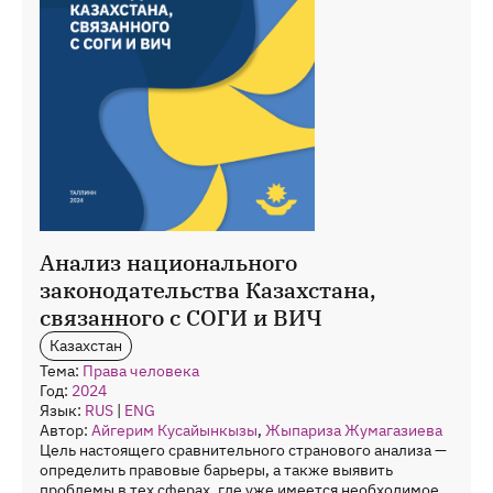
Анализ национального
законодательства Казахстана,
связанного с СОГИ и ВИЧ
Казахстан
Тема:
Права человека
Год:
2024
Язык:
RUS
|
ENG
Автор:
Айгерим Кусайынкызы
,
Жыпариза Жумагазиева
Цель настоящего сравнительного странового анализа —
определить правовые барьеры, а также выявить
проблемы в тех сферах, где уже имеется необходимое