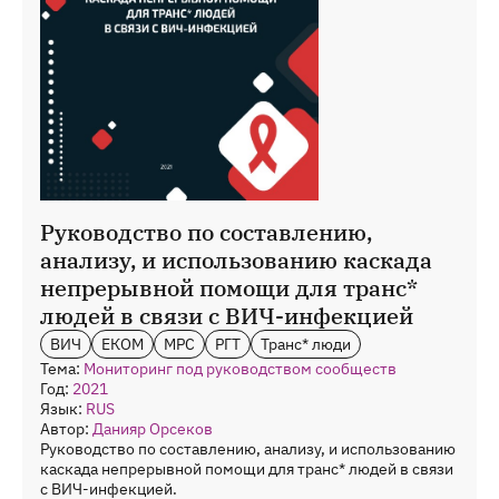
Руководство по составлению,
анализу, и использованию каскада
непрерывной помощи для транс*
людей в связи с ВИЧ-инфекцией
ВИЧ
ЕКОМ
МРС
РГТ
Транс* люди
Тема:
Мониторинг под руководством сообществ
Год:
2021
Язык:
RUS
Автор:
Данияр Орсеков
Руководство по составлению, анализу, и использованию
каскада непрерывной помощи для транс* людей в связи
с ВИЧ-инфекцией.