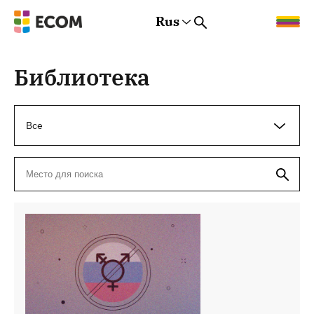
Rus
Rus
Eng
Est
Библиотека
Все