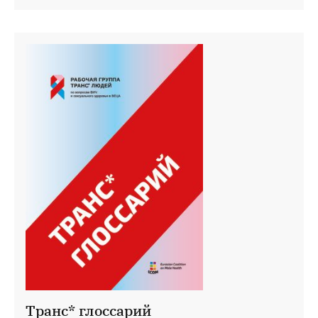
Транс* глоссарий