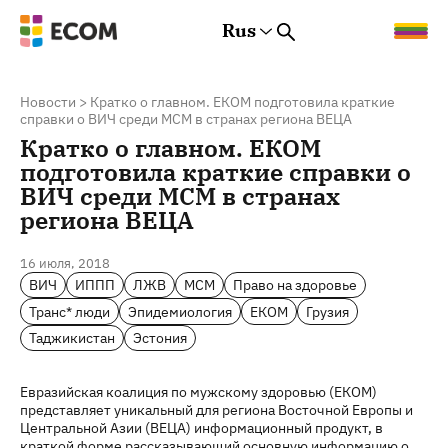
Rus
Rus
Eng
Est
Новости
>
Кратко о главном. ЕКОМ подготовила краткие
справки о ВИЧ среди МСМ в странах региона ВЕЦА
Кратко о главном. ЕКОМ
подготовила краткие справки о
ВИЧ среди МСМ в странах
региона ВЕЦА
16 июля, 2018
ВИЧ
ИППП
ЛЖВ
МСМ
Право на здоровье
Транс* люди
Эпидемиология
ЕКОМ
Грузия
Таджикистан
Эстония
Евразийская коалиция по мужскому здоровью (ЕКОМ)
представляет уникальный для региона Восточной Европы и
Центральной Азии (ВЕЦА) информационный продукт, в
краткой форме рассказывающий основную информацию о