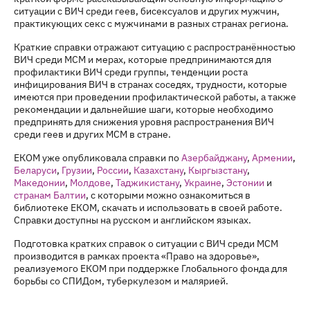
ситуации с ВИЧ среди геев, бисексуалов и других мужчин,
практикующих секс с мужчинами в разных странах региона.
Краткие справки отражают ситуацию с распространённостью
ВИЧ среди МСМ и мерах, которые предпринимаются для
профилактики ВИЧ среди группы, тенденции роста
инфицирования ВИЧ в странах соседях, трудности, которые
имеются при проведении профилактической работы, а также
рекомендации и дальнейшие шаги, которые необходимо
предпринять для снижения уровня распространения ВИЧ
среди геев и других МСМ в стране.
ЕКОМ уже опубликовала справки по
Азербайджану
,
Армении
,
Беларуси
,
Грузии
,
России
,
Казахстану
,
Кыргызстану
,
Македонии
,
Молдове
,
Таджикистану
,
Украине
,
Эстонии
и
странам Балтии
, с которыми можно ознакомиться в
библиотеке ЕКОМ, скачать и использовать в своей работе.
Справки доступны на русском и английском языках.
Подготовка кратких справок о ситуации с ВИЧ среди МСМ
производится в рамках проекта «Право на здоровье»,
реализуемого ЕКОМ при поддержке Глобального фонда для
борьбы со СПИДом, туберкулезом и малярией.