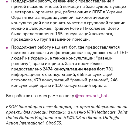
Поддержали работу, связанную с предоставлением
прямой психологической помощи на базе существующих
шелтеров и организаций, работающих с ЛГБТ в Украине.
Обратиться за индивидуальной психологической
консультацией или принять участие в групповой терапии
можно в Запорожье, Кривом Роге и Николаеве. Всего
было предоставлено: 155 консультаций психолога,
проведено 65 групп взаимной помощи.
Продолжает работу наш чат-бот, где предоставляется
психологическая и информационная поддержка для ЛГБТ-
людей из Украины, а также консультации: “равный-
равному”, врача и юриста. За это время было
предоставлено
2474 консультации через бот
: 781
информационных консультаций, 658 консультаций
психолога, 679 консультаций “равный-равному”, 246
консультаций врача и 110 консультаций юриста.
Бот работает в телеграме по нику
@ecomwork_bot
.
ЕКОМ благодарна всем донорам, которые поддержали наши
проекты для помощи Украины, а именно ViiV Healthcare, Joint
United Nations Programme on HIV/AIDS in Ukraine, OutRight
Action International, Giro555.