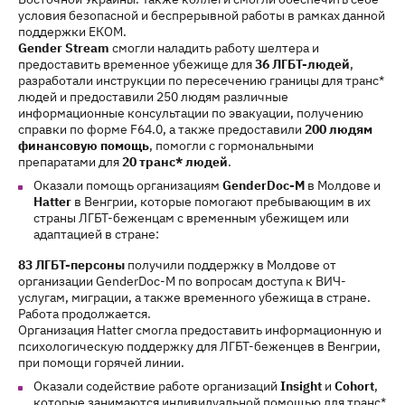
условия безопасной и беспрерывной работы в рамках данной
поддержки ЕКОМ.
Gender Stream
смогли наладить работу шелтера и
предоставить временное убежище для
36 ЛГБТ-людей
,
разработали инструкции по пересечению границы для транс*
людей и предоставили 250 людям различные
информационные консультации по эвакуации, получению
справки по форме F64.0, а также предоставили
200 людям
финансовую помощь
, помогли с гормональными
препаратами для
20 транс* людей
.
Оказали помощь организациям
GenderDoc-M
в Молдове и
Hatter
в Венгрии, которые помогают пребывающим в их
страны ЛГБТ-беженцам с временным убежищем или
адаптацией в стране:
83 ЛГБТ-персоны
получили поддержку в Молдове от
организации GenderDoc-M по вопросам доступа к ВИЧ-
услугам, миграции, а также временного убежища в стране.
Работа продолжается.
Организация Hatter смогла предоставить информационную и
психологическую поддержку для ЛГБТ-беженцев в Венгрии,
при помощи горячей линии.
Оказали содействие работе организаций
Insight
и
Cohort
,
которые занимаются индивидуальной помощью для транс*