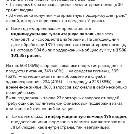
▪ По запросу была оказана прямая гуманитарная помощь 30
транс* людям.
▪ 33 человека получили материальную поддержку для транс*
людей, которые переезжают в пределах Украины.
Весь год мы продолжаем предоставлять
индивидуальную гуманитарную помощь
для всех
членов ЛГБТ-сообщества из Украины. На сегодняшний
день обработали 1310 запросов на гуманитарную помощь,
из которых 584 были поддержаны на общую сумму в
1 586
101,85 гривен
.
Из них 503 (86%) запросов касались покрытия расходов на
продукты питания, 349 (60%) — на средства гигиены, 305
(52%) — на медикаменты или обращение в службы
здравоохранения, 234 (40%) — на одежду и 223 (38%) — на
временное жилье. 86% запросов включали в себя несколько
позиций сразу.
Были поддержаны также 23 повторных запроса от людей,
требующих дополнительной финансовой поддержки из-за
критической жизненной ситуации.
Также мы оказали
информационную помощь 176 людям
,
предоставив им информацию о возможных шелтерах для
ЛГБТ-людей, как внутри страны, так и заграницей.