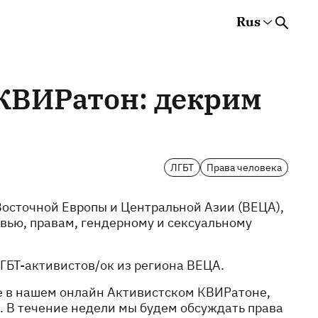
Rus
Rus
Eng
Est
КВИРатон: декрим
ЛГБТ
Права человека
осточной Европы и Центральной Азии (ВЕЦА),
вью, правам, гендерному и сексуальному
БТ-активистов/ок из региона ВЕЦА.
е в нашем онлайн Активистском КВИРатоне,
 В течение недели мы будем обсуждать права