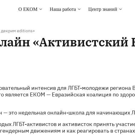
О EКOM
Наша работа
Центр знаний
Основная информация о
Права человека
Библиотека
EКOM
Здоровье ЛГБТ-сообщества
Карты стран
Членство в ЕКОМ
 декрим editions»
Мониторинг под
Курсы и вебинары
нлайн «Активистский 
Наша команда
руководством сообществ
Контакты
Техническая помощь
Тендеры и вакансии
Кампания “Everybody Loves
Somebody”
Новости
овательный интенсив для ЛГБТ-молодежи региона В
о является ЕКОМ — Евразийская коалиция по здоро
 — это недельная онлайн-школа для начинающих ЛГ
дых ЛГБТ-активистов и активисток принять участи
ендерным движениям и как реагировать в странах.