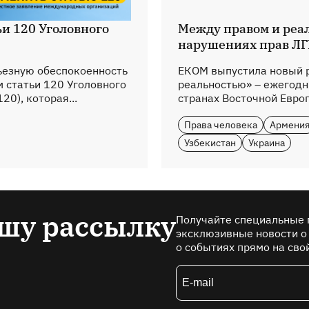
и 120 Уголовного
Между правом и реа
нарушениях прав ЛГ
езную обеспокоенность
ЕКОМ выпустила новый 
статьи 120 Уголовного
реальностью» – ежегодн
20), которая...
странах Восточной Европ
Права человека
Армени
Узбекистан
Украина
шу рассылку
Получайте специальные 
эксклюзивные новости о
о событиях прямо на сво