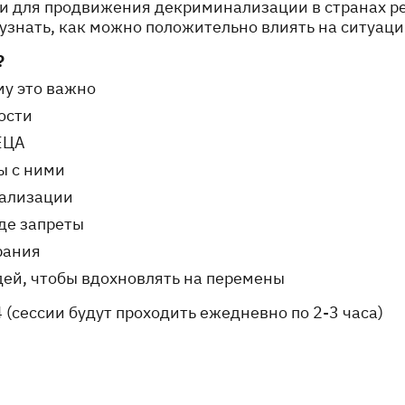
и для продвижения декриминализации в странах р
 узнать, как можно положительно влиять на ситуац
?
му это важно
ости
ЕЦА
ы с ними
нализации
зде запреты
рания
юдей, чтобы вдохновлять на перемены
4 (сессии будут проходить ежедневно по 2-3 часа)