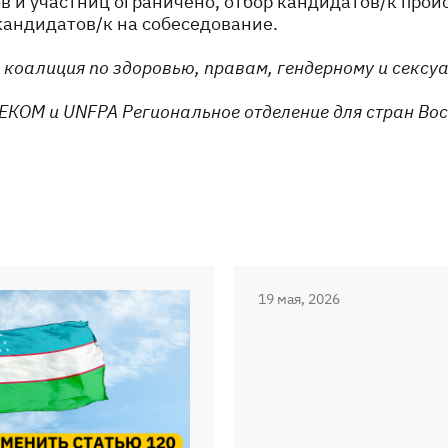
в и участниц ограничено, отбор кандидатов/к проис
кандидатов/к на собеседование.
 коалиция по здоровью, правам, гендерному и сексу
ЕКОМ и UNFPA Региональное отделение для стран Вос
19 мая, 2026