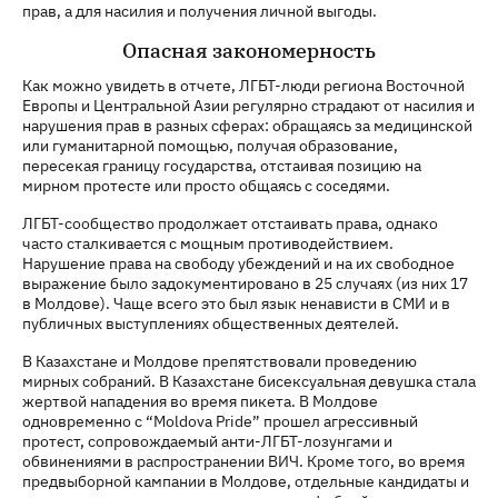
прав, а для насилия и получения личной выгоды.
Опасная закономерность
Как можно увидеть в отчете, ЛГБТ-люди региона Восточной
Европы и Центральной Азии регулярно страдают от насилия и
нарушения прав в разных сферах: обращаясь за медицинской
или гуманитарной помощью, получая образование,
пересекая границу государства, отстаивая позицию на
мирном протесте или просто общаясь с соседями.
ЛГБТ-сообщество продолжает отстаивать права, однако
часто сталкивается с мощным противодействием.
Нарушение права на свободу убеждений и на их свободное
выражение было задокументировано в 25 случаях (из них 17
в Молдове). Чаще всего это был язык ненависти в СМИ и в
публичных выступлениях общественных деятелей.
В Казахстане и Молдове препятствовали проведению
мирных собраний. В Казахстане бисексуальная девушка стала
жертвой нападения во время пикета. В Молдове
одновременно с “Moldova Pride” прошел агрессивный
протест, сопровождаемый анти-ЛГБТ-лозунгами и
обвинениями в распространении ВИЧ. Кроме того, во время
предвыборной кампании в Молдове, отдельные кандидаты и