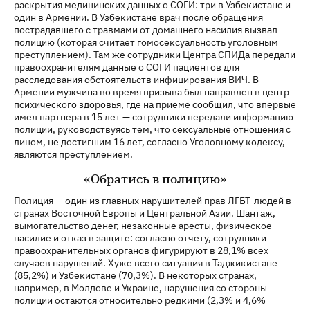
раскрытия медицинских данных о СОГИ: три в Узбекистане и
один в Армении. В Узбекистане врач после обращения
пострадавшего с травмами от домашнего насилия вызвал
полицию (которая считает гомосексуальность уголовным
преступлением). Там же сотрудники Центра СПИДа передали
правоохранителям данные о СОГИ пациентов для
расследования обстоятельств инфицирования ВИЧ. В
Армении мужчина во время призыва был направлен в центр
психического здоровья, где на приеме сообщил, что впервые
имел партнера в 15 лет — сотрудники передали информацию
полиции, руководствуясь тем, что сексуальные отношения с
лицом, не достигшим 16 лет, согласно Уголовному кодексу,
являются преступлением.
«Обратись в полицию»
Полиция — один из главных нарушителей прав ЛГБТ-людей в
странах Восточной Европы и Центральной Азии. Шантаж,
вымогательство денег, незаконные аресты, физическое
насилие и отказ в защите: согласно отчету, сотрудники
правоохранительных органов фигурируют в 28,1% всех
случаев нарушений. Хуже всего ситуация в Таджикистане
(85,2%) и Узбекистане (70,3%). В некоторых странах,
например, в Молдове и Украине, нарушения со стороны
полиции остаются относительно редкими (2,3% и 4,6%