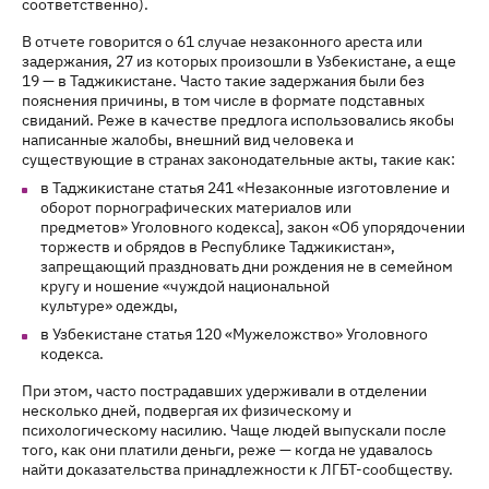
соответственно).
В отчете говорится о 61 случае незаконного ареста или
задержания, 27 из которых произошли в Узбекистане, а еще
19 — в Таджикистане. Часто такие задержания были без
пояснения причины, в том числе в формате подставных
свиданий. Реже в качестве предлога использовались якобы
написанные жалобы, внешний вид человека и
существующие в странах законодательные акты, такие как:
в Таджикистане статья 241 «Незаконные изготовление и
оборот порнографических материалов или
предметов» Уголовного кодекса], закон «Об упорядочении
торжеств и обрядов в Республике Таджикистан»,
запрещающий праздновать дни рождения не в семейном
кругу и ношение «чуждой национальной
культуре» одежды,
в Узбекистане статья 120 «Мужеложство» Уголовного
кодекса.
При этом, часто пострадавших удерживали в отделении
несколько дней, подвергая их физическому и
психологическому насилию. Чаще людей выпускали после
того, как они платили деньги, реже — когда не удавалось
найти доказательства принадлежности к ЛГБТ-сообществу.