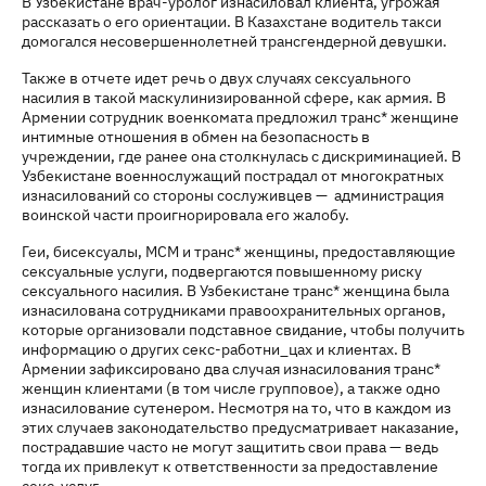
В Узбекистане врач-уролог изнасиловал клиента, угрожая
рассказать о его ориентации. В Казахстане водитель такси
домогался несовершеннолетней трансгендерной девушки.
Также в отчете идет речь о двух случаях сексуального
насилия в такой маскулинизированной сфере, как армия. В
Армении сотрудник военкомата предложил транс* женщине
интимные отношения в обмен на безопасность в
учреждении, где ранее она столкнулась с дискриминацией. В
Узбекистане военнослужащий пострадал от многократных
изнасилований со стороны сослуживцев — администрация
воинской части проигнорировала его жалобу.
Геи, бисексуалы, МСМ и транс* женщины, предоставляющие
сексуальные услуги, подвергаются повышенному риску
сексуального насилия. В Узбекистане транс* женщина была
изнасилована сотрудниками правоохранительных органов,
которые организовали подставное свидание, чтобы получить
информацию о других секс-работни_цах и клиентах. В
Армении зафиксировано два случая изнасилования транс*
женщин клиентами (в том числе групповое), а также одно
изнасилование сутенером. Несмотря на то, что в каждом из
этих случаев законодательство предусматривает наказание,
пострадавшие часто не могут защитить свои права — ведь
тогда их привлекут к ответственности за предоставление
секс-услуг.