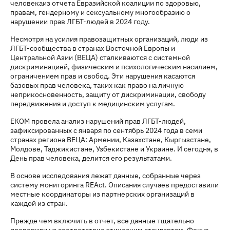
человекаиз отчета Евразийской коалиции по здоровью,
правам, гендерному и сексуальному многообразию о
нарушении прав ЛГБТ-людей в 2024 году.
Несмотря на усилия правозащитных организаций, люди из
ЛГБТ-сообщества в странах Восточной Европы и
Центральной Азии (ВЕЦА) сталкиваются с системной
дискриминацией, физическим и психологическим насилием,
ограничением прав и свобод. Эти нарушения касаются
базовых прав человека, таких как право на личную
неприкосновенность, защиту от дискриминации, свободу
передвижения и доступ к медицинским услугам.
ЕКОМ провела анализ нарушений прав ЛГБТ-людей,
зафиксированных с января по сентябрь 2024 года в семи
странах региона ВЕЦА: Армении, Казахстане, Кыргызстане,
Молдове, Таджикистане, Узбекистане и Украине. И сегодня, в
День прав человека, делится его результатами.
В основе исследования лежат данные, собранные через
систему мониторинга REAct. Описания случаев предоставили
местные координаторы из партнерских организаций в
каждой из стран.
Прежде чем включить в отчет, все данные тщательно
проверили на соответствие этическим стандартам. Фокус