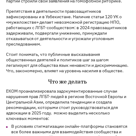
партии строили свои заявления на гомофобной риторике.
Препятствия в деятельности правозащитников
зафиксированы и в Узбекистане. Наличие статьи 120 УК о
«мужеложстве» делает невозможной регистрацию НПО,
работающих с ЛГБТ-сообществом: в 2024 правозащитников
задерживали, подвергали унижению, принуждали
отказываться от деятельности и угрожали уголовным
преследованием.
Стоит понимать, что публичные высказывания
общественных деятелей и политиков шаг за шагом
легализуют для общества язык ненависти и дискриминацию.
Что, закономерно, влияет на уровень насилия в обществе.
Что же делать
ЕКОМ проанализировала задокументированные случаи
нарушения прав ЛГБТ-людей в регионе Восточной Европы и
Центральной Азии, определила тенденции и создала
рекомендации, которыми стоит руководствоваться для
адвокации в 2025 году. можно выделить несколько
ключевых моментов:
В условиях стигматизации онлайн-платформы становятся
все более важными для взаимодействия сообщества и