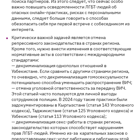
поиска партнеров. Из этого следует, что сейчас особо
важно повышать осведомленности ЛГБТ-людей об
опасных онлайн-практиках, рисках с персональными
данными, следует больше говорить о способах
обезопасить себя при первой встрече с собеседником из
интернета.
Критически важной задачей является отмена
репрессивного законодательства в странах региона.
Кроме того, нужно внести изменения в соответствующие
нормативные акты в соответствии с международными
стандартами:
— декриминализация однополых отношений в
Узбекистане. Если сравнить с другими странами региона,
то очевидно, что декриминализация гомосексуальности
потенциально способна уменьшить распространение ВИЧ;
— отмена уголовной ответственность за передачу ВИЧ.
Этой статьей часто пользуются для личной выгоды
сотрудников полиции. В 2024 году такие практики были
задокументированы в Кыргызстане (статья 143 Уголовного
кодекса), Таджикистане (статья 125 Уголовного кодекса) и
Узбекистане (статья 113 Уголовного кодекса);
— декриминализация секс-работы в странах региона,
законодательство которых способствует нарушениям
прав ЛГБТ-людей. Именно из-за карательных законов о
предоставлении секс-услуг работники и работницы этой