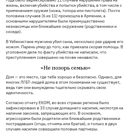
жизнь, включая убийства и попытки убийства, в том числе с
применением оружия (ножа, топора или пистолета). Почти
половина случаев (6 из 11) произошла в Армении, а
основными нарушителями были преимущественно
незнакомцы или ближайшее окружение (родственники и
соседи).
В Узбекистане мужчина убил сына, несколько раз ударив его
ножом. Парень умер до того, как приехала скорая помощь. В
уголовном деле по факту убийства не написали, что
преступлением совершено на почве ненависти.
«Не позорь семью»
Дом — это место, где тебе хорошо и безопасно. Однако, для
многих ЛГБТ-людей дома в этом понимании не существует,
ведь там они вынуждены тщательно скрывать свою
идентичность.
Согласно отчету ЕКОМ, во всех странах региона было
зафиксировано в 33 случая домашнего насилия, несмотря на
наличие законов, запрещающих его. В основном,
агрессорами были родители или ближайшие родственники
пострадавших (отцы, отчимы или братья), и только в двух
случаях насилие совершали половые партнеры.