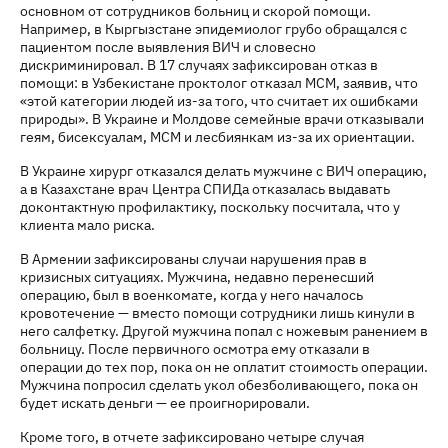
основном от сотрудников больниц и скорой помощи.
Например, в Кыргызстане эпидемиолог грубо обращался с
пациентом после выявления ВИЧ и словесно
дискриминировал. В 17 случаях зафиксирован отказ в
помощи: в Узбекистане проктолог отказал МСМ, заявив, что
«этой категории людей из-за того, что считает их ошибками
природы». В Украине и Молдове семейные врачи отказывали
геям, бисексуалам, МСМ и лесбиянкам из-за их ориентации.
В Украине хирург отказался делать мужчине с ВИЧ операцию,
а в Казахстане врач Центра СПИДа отказалась выдавать
доконтактную профилактику, поскольку посчитала, что у
клиента мало риска.
В Армении зафиксированы случаи нарушения прав в
кризисных ситуациях. Мужчина, недавно перенесший
операцию, был в военкомате, когда у него началось
кровотечение — вместо помощи сотрудники лишь кинули в
него салфетку. Другой мужчина попал с ножевым ранением в
больницу. После первичного осмотра ему отказали в
операции до тех пор, пока он не оплатит стоимость операции.
Мужчина попросил сделать укол обезболивающего, пока он
будет искать деньги — ее проигнорировали.
Кроме того, в отчете зафиксировано четыре случая