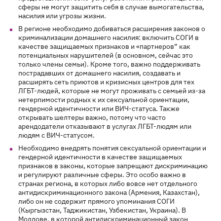
сферы не могут защитить себя в случае вымогательства,
насилия или угрозы жизни.
В регионе необходимо добиваться расширения законов о
криминализации домашнего насилия: включить СОГИ в
качестве защищаемых признаков и «партнеров” как
потенциальных нарушителей (в основном, сейчас это
только члены семьи). Кроме того, важно поддерживать
пострадавших от домашнего насилия, создавать и
расширять сеть приютов и кризисных центров для тех
ЛГБТ-людей, которые не могут проживать с семьей из-за
нетерпимости родных к их сексуальной ориентации,
гендерной идентичности или ВИЧ-статуса. Также
открывать шелтеры важно, потому что часто
арендодатели отказывают в услугах ЛГБТ-людям или
людям с ВИЧ-статусом.
Необходимо внедрять понятия сексуальной ориентации и
гендерной идентичности в качестве защищаемых
признаков в законы, которые запрещают дискриминацию
и регулируют различные сферы. Это особо важно в
странах региона, в которых либо вовсе нет отдельного
антидискриминационного закона (Армения, Казахстан),
либо он не содержит прямого упоминания СОГИ
(Кыргызстан, Таджикистан, Узбекистан, Украина). В
Молдове, в которой антидискриминационный закон