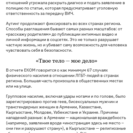
отношений угрожала раскрыть диагноз и подать заявление в
полицию по статье, которая предусматривает уголовную
ответственность за передачу ВИЧ.
Аутинг продолжают фиксировать во всех странах региона.
Способы разглашения бывают самых разных масштабов: от
«расскажу родителям» до публикации интимных видео и
личной информации в соцсетях. Это не только разрушает
частную жизнь, но и убивает саму возможность для человека
чувствовать себя в безопасности.
«Твое тело — мое дело»
В отчете ЕКОМ говорится о как минимум 67 случаях
физического насилия в отношении ЛГБТ-людей в странах
региона. Большая часть произошла в общественных местах
или на улице.
Групповое насилие, включая удары ногами и по голове, было
зарегистрировано против геев, бисексуальных мужчин и
трансгендерных женщин в Армении, Казахстане,
Кыргызстане, Молдове, Узбекистане и Украине. Причины
нападений разные: в Армении — национальная враждебность
(например, заявления вроде «иностранцам здесь не место –
они геи и разрушают страну»), в Кыргызстане — религиозные