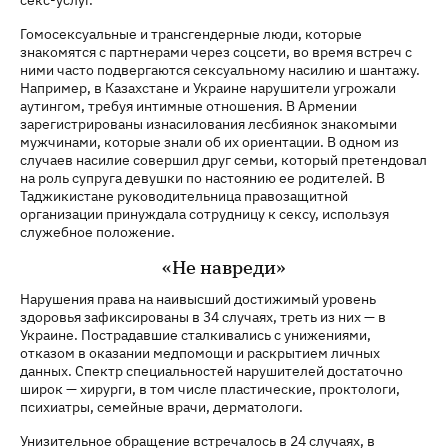
Гомосексуальные и трансгендерные люди, которые
знакомятся с партнерами через соцсети, во время встреч с
ними часто подвергаются сексуальному насилию и шантажу.
Например, в Казахстане и Украине нарушители угрожали
аутингом, требуя интимные отношения. В Армении
зарегистрированы изнасилования лесбиянок знакомыми
мужчинами, которые знали об их ориентации. В одном из
случаев насилие совершил друг семьи, который претендовал
на роль супруга девушки по настоянию ее родителей. В
Таджикистане руководительница правозащитной
организации принуждала сотрудницу к сексу, используя
служебное положение.
«Не навреди»
Нарушения права на наивысший достижимый уровень
здоровья зафиксированы в 34 случаях, треть из них — в
Украине. Пострадавшие сталкивались с унижениями,
отказом в оказании медпомощи и раскрытием личных
данных. Спектр специальностей нарушителей достаточно
широк — хирурги, в том числе пластические, проктологи,
психиатры, семейные врачи, дерматологи.
Унизительное обращение встречалось в 24 случаях, в