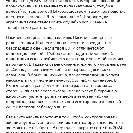
убеждения («мусульманская земля»). В Украине нападения
происходили из-за внешнего вида (например, голубые
волосы) или связей с ЛГБТ-сообществом, таких как ношение
военного шеврона с ЛГБТ-символикой. Поводом для
агрессии также становились случайно услышанные
телефонные разговоры.
Насилие совершают незнакомцы. Насилие совершают
родственники. Коллеги, одноклассники, соседи — нет
безопасных людей, если твоя СОГИ отличается от
конвенциональной. В Узбекистане родители узнали об
ориентации сына и избили его партнера, а затем обратились
в полицию. В Таджикистане охранник ночного клуба напал на
лесбиянку со словами «чтоб не позорила таджикских
девушек». В Армении мужчина, предоставляющий услуги
массажа, в том числе интимного, был избит клиентом. В
Кыргызстане транс* мужчина пострадал от насилия со
стороны клиента после оказания секс-услуг. В Украине в
школьном туалете группа из десяти человек избила
подростка, издеваясь над ним: они имитировали оральный
секс и плевали ребенку в лицо.
Сама суть насилия состоит в том, чтобы контролировать
жизнь другого. А если насильник контролирует жизнь, то он
же может ее и забрать. В период с января по сентябрь 2024
года было зафиксировано 11 случаев нарушения права на