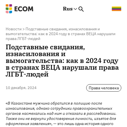
Rus
Rus
Eng
Est
Новости
>
Подставные свидания, изнасилования и
вымогательства: как в 2024 году в странах ВЕЦА нарушали
права ЛГБТ-людей
Подставные свидания,
изнасилования и
вымогательства: как в 2024 году
в странах ВЕЦА нарушали права
ЛГБТ-людей
Права человека
10 декабря, 2024
«
В Казахстане мужчина обратился в полицию после
изнасилования, однако сотрудники правоохранительных
органов насмехались над ним и отказали в расследовании.
Также они не вернули удостоверение личности, изъятое для
оформления заявления
», — это лишь одна история одного