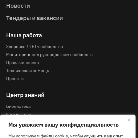
Новости
Тендеры и вакансии
Наша работа
Здоровье ЛГБТ-сообщества
Мониторинг под руководством сообществ
Права человека
Техническая помощь
Проекты
Центр знаний
Библиотека
Карты стран
Курсы и вебинары
Мы уважаем вашу конфиденциальность
Мы используем файлы cookie, чтобы улучшить ваш опыт