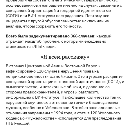
исследования был направлен именно на случаи, связанные с
сексуальной ориентацией и гендерной идентичностью
(СОГИ) или ВИЧ-статусом пострадавших. Поэтому все
инциденты с другой обусловленностью исключили из
анализа, чтобы сохранить его точность.
Всего было задокументировано 366 случаев
: каждый
отражает масштаб проблем, с которыми ежедневно
сталкиваются ЛГБТ-люди.
«Я всем расскажу»
В странах Центральной Азии и Восточной Европы
зафиксировано 128 случаев нарушения права на
неприкосновенность частной жизни. Это и угрозы раскрытия
сексуальной ориентации и гендерной идентичности (СОГИ), и
вымогательство, и незаконные обыски, и давление со
стороны правоохранителей, и угрозы разгласить
информацию о ВИЧ-статусе. Наибольшее количество таких
нарушений случилось в отношении гомо- и бисексуальных
мужчин, особенно в Узбекистане. В этой стране однополые
отношения запрещены с 1994 года, а статья 120 Уголовного
кодекса о «мужеложстве» используется для преследования
ЛГБТ-людей.