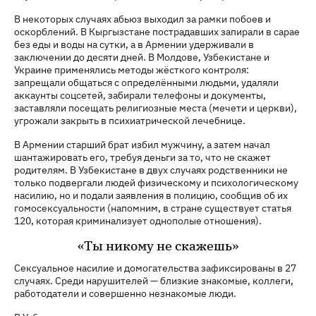
В некоторых случаях абьюз выходил за рамки побоев и
оскорблений. В Кыргызстане пострадавших запирали в сарае
без еды и воды на сутки, а в Армении удерживали в
заключении до десяти дней. В Молдове, Узбекистане и
Украине применялись методы жёсткого контроля:
запрещали общаться с определёнными людьми, удаляли
аккаунты соцсетей, забирали телефоны и документы,
заставляли посещать религиозные места (мечети и церкви),
угрожали закрыть в психиатрической лечебнице.
В Армении старший брат избил мужчину, а затем начал
шантажировать его, требуя деньги за то, что не скажет
родителям. В Узбекистане в двух случаях родственники не
только подвергали людей физическому и психологическому
насилию, но и подали заявления в полицию, сообщив об их
гомосексуальности (напомним, в стране существует статья
120, которая криминализует однополые отношения).
«Ты никому не скажешь»
Сексуальное насилие и домогательства зафиксированы в 27
случаях. Среди нарушителей — близкие знакомые, коллеги,
работодатели и совершенно незнакомые люди.