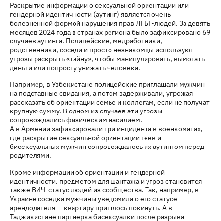
Раскрытие информации о сексуальной ориентации или
гендерной идентичности (аутинг) является очень
болезненной формой нарушения прав ЛГБТ-людей. За девять
месяцев 2024 года в странах региона было зафиксировано 69
случаев аутинга. Полицейские, медработники,
родственники, соседи и просто незнакомцы используют
угрозы раскрыть «тайну», чтобы манипулировать, вымогать
деньги или попросту унижать человека.
Например, в Узбекистане полицейские приглашали мужчин
на подставные свидания, а потом задерживали, угрожая
рассказать об ориентации семье и коллегам, если не получат
крупную сумму. В одном из случаев эти угрозы
сопровождались физическим насилием.
А в Армении зафиксировали три инцидента в военкоматах,
где раскрытие сексуальной ориентации геев и
бисексуальных мужчин сопровождалось их аутингом перед
родителями.
Кроме информации об ориентации и гендерной
идентичности, предметом для шантажа и угроз становится
также ВИЧ-статус людей из сообщества. Так, например, в
Украине соседка мужчины уведомила о его статусе
арендодателя — квартиру пришлось покинуть. А в
Таджикистане партнерка бисексуалки после разрыва