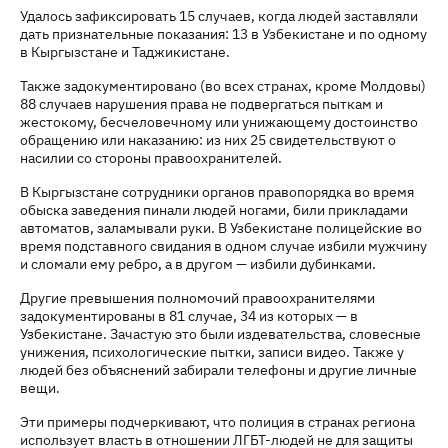
Удалось зафиксировать 15 случаев, когда людей заставляли
дать признательные показания: 13 в Узбекистане и по одному
в Кыргызстане и Таджикистане.
Также задокументировано (во всех странах, кроме Молдовы)
88 случаев нарушения права не подвергаться пыткам и
жестокому, бесчеловечному или унижающему достоинство
обращению или наказанию: из них 25 свидетельствуют о
насилии со стороны правоохранителей.
В Кыргызстане сотрудники органов правопорядка во время
обыска заведения пинали людей ногами, били прикладами
автоматов, заламывали руки. В Узбекистане полицейские во
время подставного свидания в одном случае избили мужчину
и сломали ему ребро, а в другом — избили дубинками.
Другие превышения полномочий правоохранителями
задокументированы в 81 случае, 34 из которых — в
Узбекистане. Зачастую это были издевательства, словесные
унижения, психологические пытки, записи видео. Также у
людей без объяснений забирали телефоны и другие личные
вещи.
Эти примеры подчеркивают, что полиция в странах региона
использует власть в отношении ЛГБТ-людей не для защиты