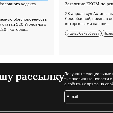
головного кодекса
Заявление ЕКОМ по реш
23 апреля суд Астаны в
Секербаевой, признав её
езную обеспокоенность
которые сами напали...
статьи 120 Уголовного
20), которая...
Жанар Секербаева
Прав
шу рассылку
Получайте специальные 
эксклюзивные новости о
о событиях прямо на сво