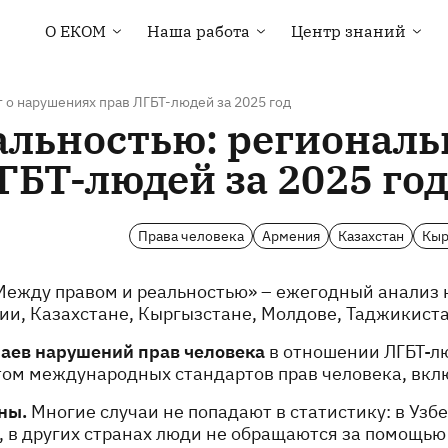
О EКOM
Наша работа
Центр знаний
Основная информация
Права человека
Библиотека
о EКOM
Здоровье ЛГБТ-
Карты стран
Членство в ЕКОМ
сообщества
 о нарушениях прав ЛГБТ-людей за 2025 год
Курсы и вебинары
альностью: региональ
Наша команда
Мониторинг под
руководством
Контакты
БТ-людей за 2025 го
сообществ
Тендеры и вакансии
Техническая помощь
Новости
Кампания “Everybody
Права человека
Армения
Казахстан
Кыр
Loves Somebody”
ежду правом и реальностью» – ежегодный анализ 
и, Казахстане, Кыргызстане, Молдове, Таджикиста
чаев нарушений прав человека
в отношении ЛГБТ-л
том международных стандартов прав человека, вк
ны.
Многие случаи не попадают в статистику: в Уз
 других странах люди не обращаются за помощью 