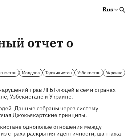
Rus
Rus
Eng
Est
ный отчет о
д
гызстан
Молдова
Таджикистан
Узбекистан
Украина
нарушений прав ЛГБТ-людей в семи странах
не, Узбекистане и Украине.
юдей. Данные собраны через систему
лючая Джокьякартские принципы.
бекистане однополые отношения между
из страха раскрытия идентичности, шантажа