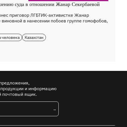
ению суда в отношении Жанар Секербаевой
ынес приговор ЛГБТИК-активистке Жанар
 виновной в нанесении побоев группе гомофобов,
а человека
Казахстан
предложения,
 продукции и информацию
й почтовый ящик.