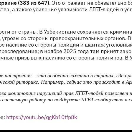
краине (383 из 647)
. Это отражает не обязательно 
ства, а также усиление уязвимости ЛГБТ-людей в у
ости от страны. В Узбекистане сохраняется кримин
 угрозы со стороны правоохранительных органов. 
е насилие со стороны полиции и шантаж уголовным
реследование; в ноябре 2025 года там принят зако
чные призывы к насилию со стороны политиков. В У
е настроения – это особенно заметно в странах, где 
ской риторике. Например, сейчас это происходит в Арм
тва мониторинг нарушений прав ЛГБТ-людей позволяет 
ть системную работу по поддержке ЛГБТ-сообщества в 
be:
https://youtu.be/qgKb10tfp8k