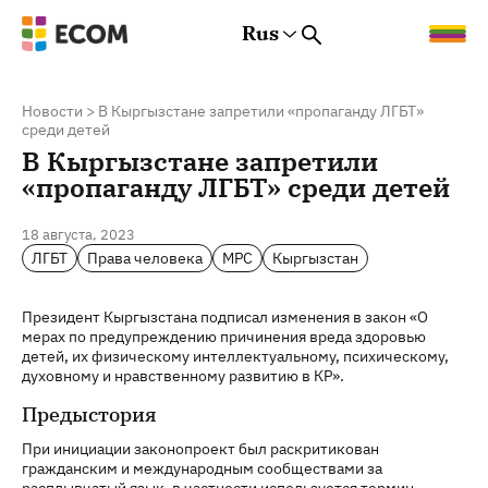
Rus
Rus
Eng
Est
Новости
>
В Кыргызстане запретили «пропаганду ЛГБТ»
среди детей
В Кыргызстане запретили
«пропаганду ЛГБТ» среди детей
18 августа, 2023
ЛГБТ
Права человека
МРС
Кыргызстан
Президент Кыргызстана подписал изменения в закон «О
мерах по предупреждению причинения вреда здоровью
детей, их физическому интеллектуальному, психическому,
духовному и нравственному развитию в КР».
Предыстория
При инициации законопроект был раскритикован
гражданским и международным сообществами за
расплывчатый язык, в частности используется термин