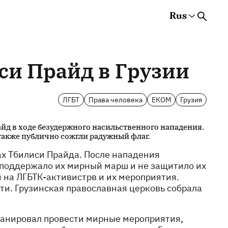
Rus
Rus
Eng
Est
си Прайд в Грузии
ЛГБТ
Права человека
ЕКОМ
Грузия
йд в ходе безудержного насильственного нападения.
также публично сожгли радужный флаг.
ах Тбилиси Прайда. После нападения
 поддержало их мирный марш и не защитило их
 на ЛГБТК-активистрв и их мероприятия.
ти. Грузинская православная церковь собрала
ланировал провести мирные мероприятия,