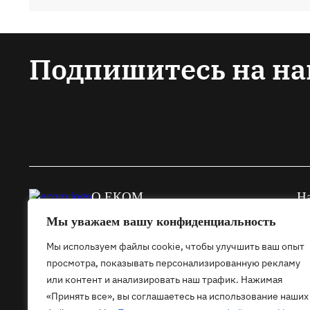
Подпишитесь на на
О ЕКОМ
На
Мы уважаем вашу конфиденциальность
Основная информация о EКOM
Зд
Членство в ЕКОМ
Мо
Мы используем файлы cookie, чтобы улучшить ваш опыт
со
Контакты
просмотра, показывать персонализированную рекламу
Пр
или контент и анализировать наш трафик. Нажимая
Наша команда
Те
«Принять все», вы соглашаетесь на использование наших
Новости