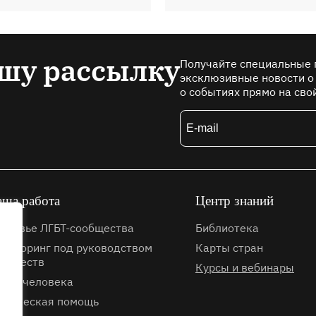
шу рассылку
Получайте специальные 
эксклюзивные новости о
о событиях прямо на сво
ша работа
Центр знаний
оровье ЛГБТ-сообщества
Библиотека
ниторинг под руководством
Карты стран
обществ
Курсы и вебинары
ава человека
хническая помощь