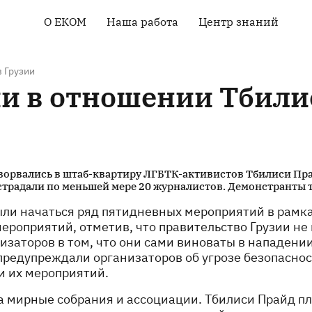
О EКOM
Наша работа
Центр знаний
Основная информация
Права человека
Библиотека
о EКOM
Здоровье ЛГБТ-
Карты стран
Членство в ЕКОМ
сообщества
 Грузии
Курсы и вебинары
ии в отношении Тбили
Наша команда
Мониторинг под
руководством
Контакты
сообществ
Тендеры и вакансии
Техническая помощь
Новости
Кампания “Everybody
Loves Somebody”
ворвались в штаб-квартиру ЛГБТК-активистов Тбилиси Пра
страдали по меньшей мере 20 журналистов. Демонстранты 
ыли начаться ряд пятидневных мероприятий в рамк
ероприятий, отметив, что правительство Грузии не
изаторов в том, что они сами виноваты в нападении
предупреждали организаторов об угрозе безопаснос
и их мероприятий.
 мирные собрания и ассоциации. Тбилиси Прайд п