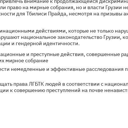
 привлечь внимание к продолжающейся дискриминац
и право на мирные собрания, но и власти Грузии 
ности для Тбилиси Прайда, несмотря на призывы а
национными действиями, которые не только наруш
арушают национальное законодательство Грузии, к
тации и гендерной идентичности.
ационные и преступные действия, совершенные р
 их мирное собрание
ести немедленные и эффективные расследования п
щать права ЛГБТК людей в соответствии с национ
ции к совершению преступлений на почве ненавист