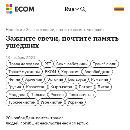
Rus
Rus
Eng
Est
Новости
>
Зажгите свечи, почтите память ушедших
Зажгите свечи, почтите память
ушедших
19 ноября, 2021
Права человека
РГТ
Секс-работники
Транс* люди
Транс* мужчины
ЕКОМ
Хорватия
Азербайджан
Чечня
Армения
Эстония
Беларусь
Румыния
Грузия
Казахстан
Кыргызстан
Латвия
Литва
Молдова
Польша
Россия
Таджикистан
Туркменистан
Узбекистан
Украина
20 ноября День памяти транс*
людей, погибших насильственной смертью.