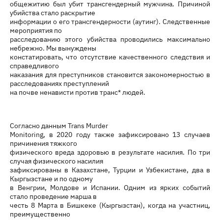
общежитию был убит трансгендерный мужчина. Причиной
убийства стало раскрытие
информации о его трансгендерности (аутинг). Следственные
мероприятия по
расследованию этого убийства проводились максимально
небрежно. Мы вынуждены
констатировать, что отсутствие качественного следствия и
справедливого
наказания для преступников становится закономерностью в
расследованиях преступлений
на почве ненависти против транс* людей.
Согласно данным Trans Murder
Monitoring, в 2020 году также зафиксировано 13 случаев
причинения тяжкого
физического вреда здоровью в результате насилия. По три
случая физического насилия
зафиксированы в Казахстане, Турции и Узбекистане, два в
Кыргызстане и по одному
в Венгрии, Молдове и Испании. Одним из ярких событий
стало проведение марша в
честь 8 Марта в Бишкеке (Кыргызстан), когда на участниц,
преимущественно