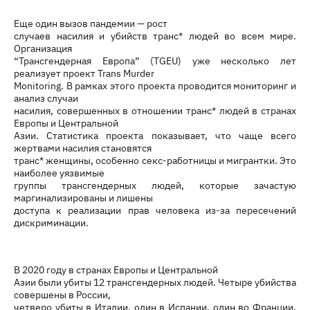
Еще один вызов пандемии — рост
случаев насилия и убийств транс* людей во всем мире.
Организация
“Трансгендерная Европа” (TGEU) уже несколько лет
реализует проект Trans Murder
Monitoring. В рамках этого проекта проводится мониторинг и
анализ случаи
насилия, совершенных в отношении транс* людей в странах
Европы и Центральной
Азии. Статистика проекта показывает, что чаще всего
жертвами насилия становятся
транс* женщины, особенно секс-работницы и мигрантки. Это
наиболее уязвимые
группы трансгендерных людей, которые зачастую
маргинализированы и лишены
доступа к реализации прав человека из-за пересечений
дискриминации.
В 2020 году в странах Европы и Центральной
Азии были убиты 12 трансгендерных людей. Четыре убийства
совершены в России,
четверо убиты в Италии, один в Испании, один во Франции,